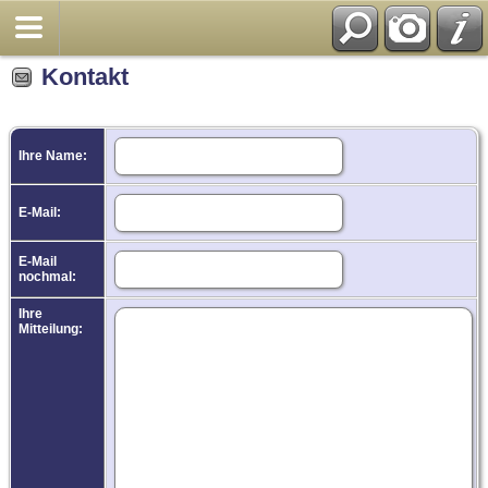
Kontakt
Ihre Name:
E-Mail:
E-Mail
nochmal:
Ihre
Mitteilung: