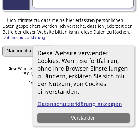
Ich stimme zu, dass meine hier erfassten persönlichen
Daten gespeichert werden. Ich verstehe, dass ich jederzeit den
Betreiber dieser Website bitten kann, diese Daten zu löschen.
Datenschutzerklärung
Diese Website verwendet
Cookies. Wenn Sie fortfahren,
ohne Ihre Browser-Einstellungen
Diese Website läuft mit
v.
The Next Generation of Genealogy Sitebuilding
15.0.1, programmiert von Darrin Lythgoe © 2001-2026.
zu ändern, erklären Sie sich mit
der Nutzung von Cookies
Betreut von
. |
.
Peter Joos
Datenschutzerklärung
einverstanden.
Zur Desktop-Webseite wechseln
Datenschutzerklärung anzeigen
Verstanden